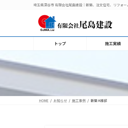
コ
ナ
埼玉県深谷市 有限会社尾島建設｜新築、注文住宅、リフォ
ン
ビ
テ
ゲ
ン
ー
ツ
シ
へ
ョ
トップ
施工実績
ス
ン
キ
に
ッ
移
プ
動
HOME
お知らせ
施工事例
新築 K様邸