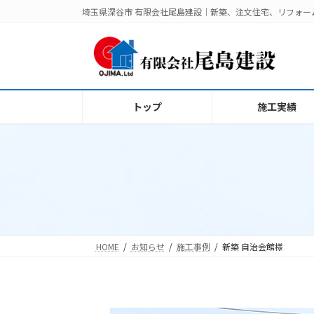
コ
ナ
埼玉県深谷市 有限会社尾島建設｜新築、注文住宅、リフォ
ン
ビ
テ
ゲ
ン
ー
ツ
シ
へ
ョ
トップ
施工実績
ス
ン
キ
に
ッ
移
プ
動
HOME
お知らせ
施工事例
新築 自治会館様